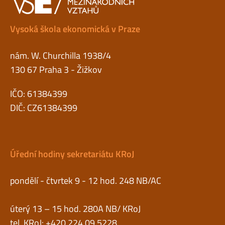
Vysoká škola ekonomická v Praze
nám. W. Churchilla 1938/4
130 67 Praha 3 - Žižkov
IČO: 61384399
DIČ: CZ61384399
Úřední hodiny sekretariátu KRoJ
pondělí - čtvrtek 9 - 12 hod. 248 NB/AC
úterý 13 – 15 hod. 280A NB/ KRoJ
tel. KRoJ: +420 224 09 5228