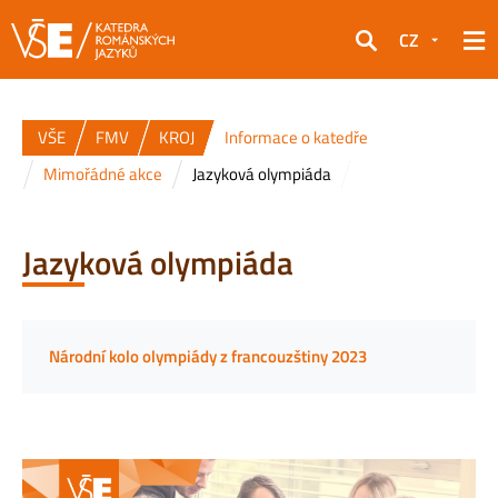
CZ
Hledat
VŠE
FMV
KROJ
Informace o katedře
Mimořádné akce
Jazyková olympiáda
Jazyková olympiáda
Národní kolo olympiády z francouzštiny 2023