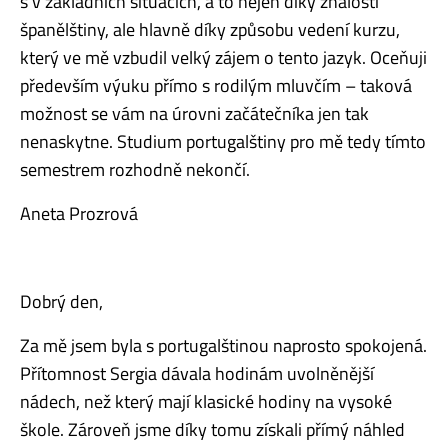
s v základních situacích, a to nejen díky znalosti
španělštiny, ale hlavně díky způsobu vedení kurzu,
který ve mě vzbudil velký zájem o tento jazyk. Oceňuji
především výuku přímo s rodilým mluvčím – taková
možnost se vám na úrovni začátečníka jen tak
nenaskytne. Studium portugalštiny pro mě tedy tímto
semestrem rozhodně nekončí.
Aneta Prozrová
Dobrý den,
Za mě jsem byla s portugalštinou naprosto spokojená.
Přítomnost Sergia dávala hodinám uvolněnější
nádech, než který mají klasické hodiny na vysoké
škole. Zároveň jsme díky tomu získali přímý náhled