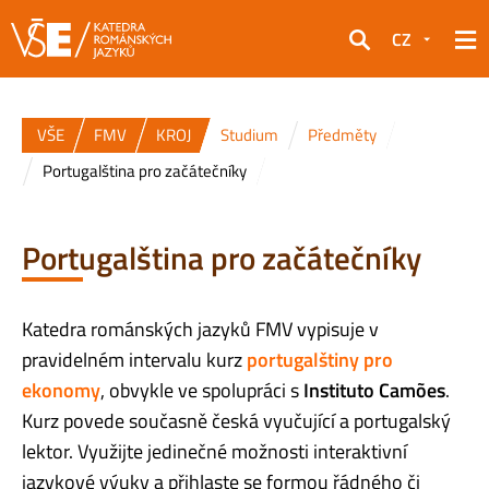
CZ
Hledat
VŠE
FMV
KROJ
Studium
Předměty
Portugalština pro začátečníky
Portugalština pro začátečníky
Katedra románských jazyků FMV vypisuje v
pravidelném intervalu kurz
portugalštiny pro
ekonomy
, obvykle ve spolupráci s
Instituto Camões
.
Kurz povede současně česká vyučující a portugalský
lektor. Využijte jedinečné možnosti interaktivní
jazykové výuky a přihlaste se formou řádného či