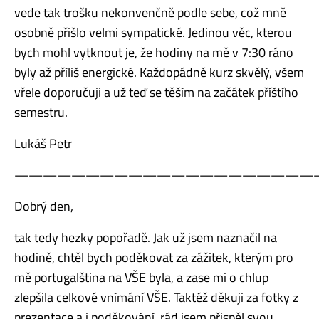
vede tak trošku nekonvenčně podle sebe, což mně
osobně přišlo velmi sympatické. Jedinou věc, kterou
bych mohl vytknout je, že hodiny na mě v 7:30 ráno
byly až příliš energické. Každopádně kurz skvělý, všem
vřele doporučuji a už teď se těším na začátek příštího
semestru.
Lukáš Petr
—————————————————————
Dobrý den,
tak tedy hezky popořadě. Jak už jsem naznačil na
hodině, chtěl bych poděkovat za zážitek, kterým pro
mě portugalština na VŠE byla, a zase mi o chlup
zlepšila celkové vnímání VŠE. Taktéž děkuji za fotky z
prezentace a i poděkování, rád jsem přispěl svou