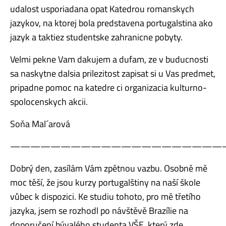
udalost usporiadana opat Katedrou romanskych
jazykov, na ktorej bola predstavena portugalstina ako
jazyk a taktiez studentske zahranicne pobyty.
Velmi pekne Vam dakujem a dufam, ze v buducnosti
sa naskytne dalsia prilezitost zapisat si u Vas predmet,
pripadne pomoc na katedre ci organizacia kulturno-
spolocenskych akcii.
Soňa Mal´arová
—————————————————————
Dobrý den, zasílám Vám zpětnou vazbu. Osobně mě
moc těší, že jsou kurzy portugalštiny na naší škole
vůbec k dispozici. Ke studiu tohoto, pro mě třetího
jazyka, jsem se rozhodl po návštěvě Brazílie na
doporučení bývalého studenta VŠE, který zde