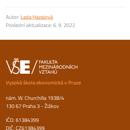
Autor:
Lada Hazaiová
Poslední aktualizace:
6. 9. 2022
Vysoká škola ekonomická v Praze
nám. W. Churchilla 1938/4
130 67 Praha 3 - Žižkov
IČO: 61384399
DIČ: CZ61384399