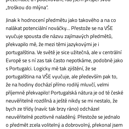
„troškou do mlýna“.
Jinak k hodnocení předmětu jako takového a na co
nalákat potenciální nováčky… Přestože se na VŠE
vyučuje spousta dle názvu zajímavých předmětů,
překvapilo mě, že mezi těmi jazykovými je i
portugalština. Ve světě je sice užitečná, ale v centrální
Evropě se s ní zas tak často nepotkáme, podobně jako
s Portugalci. Logicky mě tak zjištění, že se
portugalština na VŠE vyučuje, ale především pak to,
že na hodiny dochází přímo rodilý mluvčí, velmi
příjemně překvapilo! Portugalská nátura je od té české
neuvěřitelně rozdílná a ještě nikdy se mi nestalo, že
bych ze třídy (navíc tak brzy ráno) odcházel
neuvěřitelně pozitivně naladěný. Přestože se jednalo
o předmět zcela volitelný a dobrovolný, překonal jsem