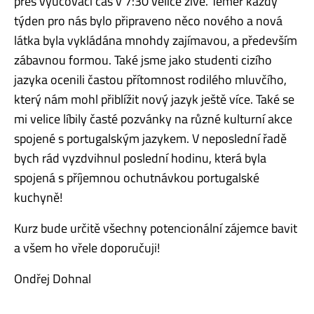
přes vyučovací čas v 7:30 velice živé. Téměř každý
týden pro nás bylo připraveno něco nového a nová
látka byla vykládána mnohdy zajímavou, a především
zábavnou formou. Také jsme jako studenti cizího
jazyka ocenili častou přítomnost rodilého mluvčího,
který nám mohl přiblížit nový jazyk ještě více. Také se
mi velice líbily časté pozvánky na různé kulturní akce
spojené s portugalským jazykem. V neposlední řadě
bych rád vyzdvihnul poslední hodinu, která byla
spojená s příjemnou ochutnávkou portugalské
kuchyně!
Kurz bude určitě všechny potencionální zájemce bavit
a všem ho vřele doporučuji!
Ondřej Dohnal