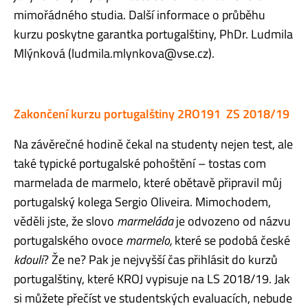
mimořádného studia. Další informace o průběhu
kurzu poskytne garantka portugalštiny, PhDr. Ludmila
Mlýnková (ludmila.mlynkova@vse.cz).
Zakončení kurzu portugalštiny
2RO191
ZS 2018/19
Na závěrečné hodině čekal na studenty nejen test, ale
také typické portugalské pohoštění – tostas com
marmelada de marmelo, které obětavě připravil můj
portugalský kolega Sergio Oliveira. Mimochodem,
věděli jste, že slovo
marmeláda
je odvozeno od názvu
portugalského ovoce
marmelo,
které se podobá české
kdouli
? Že ne? Pak je nejvyšší čas přihlásit do kurzů
portugalštiny, které KROJ vypisuje na LS 2018/19. Jak
si můžete přečíst ve studentských evaluacích, nebude