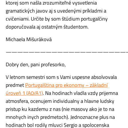
ktorej som našla zrozumiteľné vysvetlenia
gramatických javov aj s uvedenými príkladmi a
cvičeniami. Určite by som štúdium portugalčiny
doporučovala aj ostatným študentom.
Michaela Mišuráková
—————————————————————
Dobry den, pani profesorko,
V letnom semestri som s Vami uspesne absolvovala
predmet
Portugalština pro ekonomy – základní
úroveň 1 (A0/A1)
. Na hodinach vladla vzdy prijemna
atmosfera, ocenujem individualny a hlavne ludsky
pristup ku kazdemu z nas (nie masovy ako je to na
mnohych inych predmetoch). Jednoznacne plus na
hodinach bol rodily mluvci Sergio a spolocenska