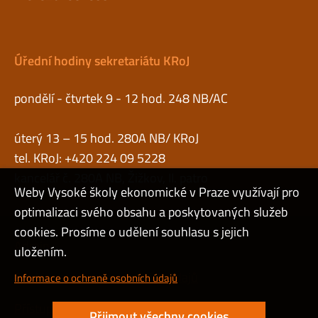
Úřední hodiny sekretariátu KRoJ
pondělí - čtvrtek 9 - 12 hod. 248 NB/AC
úterý 13 – 15 hod. 280A NB/ KRoJ
tel. KRoJ: +420 224 09 5228
kancelář č. 280A NB, Žižkov, II. patro
Weby Vysoké školy ekonomické v Praze využívají pro
optimalizaci svého obsahu a poskytovaných služeb
cookies. Prosíme o udělení souhlasu s jejich
Admin
uložením.
Cookies a ochrana osobních údajů
Informace o ochraně osobních údajů
Přístupnost webu
Přijmout všechny cookies