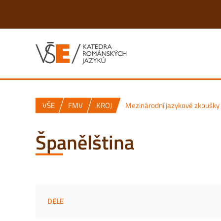
VŠE
FMV
KROJ
Mezinárodní jazykové zkoušky
Španělština
DELE