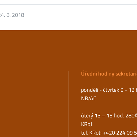
24. 8. 2018
Úřední hodiny sekretar
pondělí - čtvrtek 9 - 12
NB/AC
úterý 13 – 15 hod. 280
KRoJ
tel. KRoJ: +420 224 09 