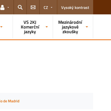
CZ
Vysoký kontrast
Odkazy pro uživatele
Hledat
VS 2KJ
Mezinárodní
Komerční
jazykové
jazyky
zkoušky
o de Madrid