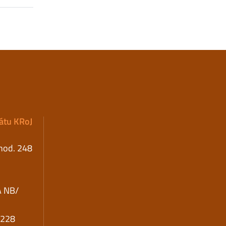
iátu KRoJ
 hod. 248
A NB/
5228